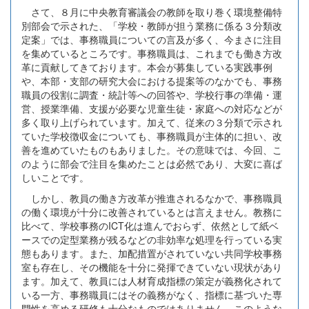
さて、８月に中央教育審議会の教師を取り巻く環境整備特
別部会で示された、「学校・教師が担う業務に係る３分類改
定案」では、事務職員についての言及が多く、今まさに注目
を集めているところです。事務職員は、これまでも働き方改
革に貢献してきております。本会が募集している実践事例
や、本部・支部の研究大会における提案等のなかでも、事務
職員の役割に調査・統計等への回答や、学校行事の準備・運
営、授業準備、支援が必要な児童生徒・家庭への対応などが
多く取り上げられています。加えて、従来の３分類で示され
ていた学校徴収金についても、事務職員が主体的に担い、改
善を進めていたものもありました。その意味では、今回、こ
のように部会で注目を集めたことは必然であり、大変に喜ば
しいことです。
しかし、教員の働き方改革が推進されるなかで、事務職員
の働く環境が十分に改善されているとは言えません。教務に
比べて、学校事務のICT化は進んでおらず、依然として紙ベ
ースでの定型業務が残るなどの非効率な処理を行っている実
態もあります。また、加配措置がされていない共同学校事務
室も存在し、その機能を十分に発揮できていない現状があり
ます。加えて、教員には人材育成指標の策定が義務化されて
いる一方、事務職員にはその義務がなく、指標に基づいた専
門性を高める研修も十分なものではありません。このような