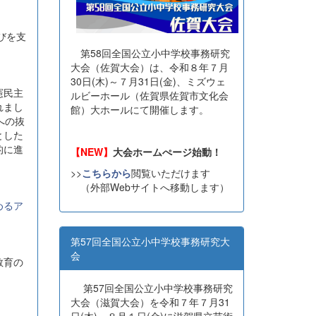
びを支
第58回全国公立小中学校事務研究
大会（佐賀大会）は、令和８年７月
30日(木)～７月31日(金)、ミズウェ
憲民主
ルビーホール（佐賀県佐賀市文化会
れまし
館）大ホールにて開催します。
への抜
とした
的に進
【NEW】
大会ホームぺージ始動！
>>
こちらから
閲覧いただけます
（外部Webサイトへ移動します）
めるア
第57回全国公立小中学校事務研究大
会
教育の
第57回全国公立小中学校事務研究
大会（滋賀大会）を令和７年７月31