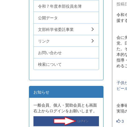
投稿日時
令和７年度本部役員名簿
令和
公開データ
援す
文部科学省委託事業
会に
リンク
党、
た。
お問い合わせ
本的
指導
検索について
める
子供
ピール
お知らせ
一般会員、個人・賛助会員とも画面
全事
右上からログインをお願いします。
実現
3