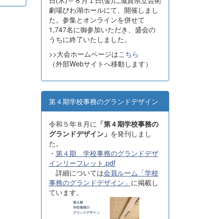
日(木)～８月１日(金)に滋賀県立芸術
劇場びわ湖ホールにて、開催しまし
た。参集とオンラインを併せて
1,747名に御参加いただき、盛会の
うちに終了いたしました。
>>大会ホームページは
こちら
（外部Webサイトへ移動します）
第４期学校事務のグランドデザイン
令和５年８月に
「第４期学校事務の
グランドデザイン」
を発刊しまし
た。
・
第４期 学校事務のグランドデザ
インリーフレット.pdf
詳細については
会員ルーム「学校
事務のグランドデザイン」
に掲載し
ています。