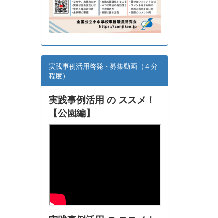
実践事例活用啓発・募集動画（４分
程度）
実践事例活用 の ススメ！
【
公園編】