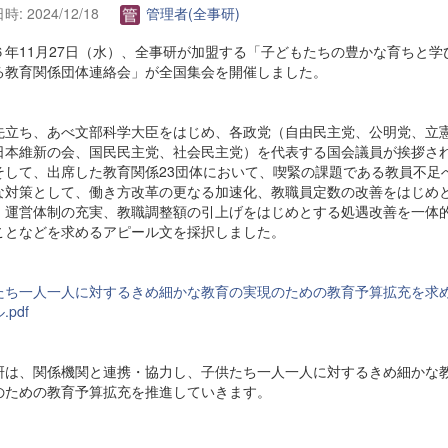
: 2024/12/18
管理者(全事研)
６年11月27日（水）、全事研が加盟する「子どもたちの豊かな育ちと学
る教育関係団体連絡会」が全国集会を開催しました。
先立ち、あべ文部科学大臣をはじめ、各政党（自由民主党、公明党、立
日本維新の会、国民民主党、社会民主党）を代表する国会議員が挨拶さ
そして、出席した教育関係23団体において、喫緊の課題である教員不足
な対策として、働き方改革の更なる加速化、教職員定数の改善をはじめ
・運営体制の充実、教職調整額の引上げをはじめとする処遇改善を一体
ことなどを求めるアピール文を採択しました。
たち一人一人に対するきめ細かな教育の実現のための教育予算拡充を求
.pdf
研は、関係機関と連携・協力し、子供たち一人一人に対するきめ細かな
のための教育予算拡充を推進していきます。