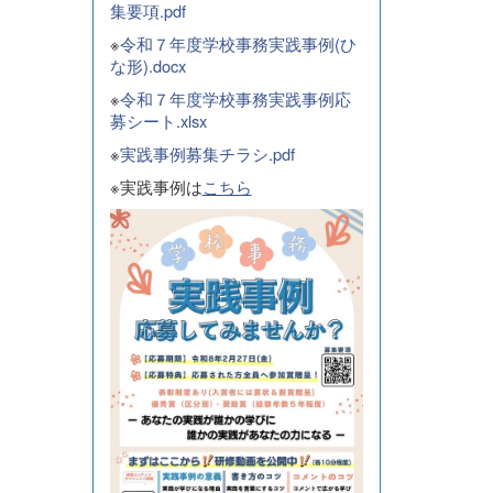
集要項.pdf
※
令和７年度学校事務実践事例(ひ
な形).docx
※
令和７年度学校事務実践事例応
募シート.xlsx
※
実践事例募集チラシ.pdf
※実践事例は
こちら