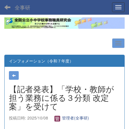
全事研
Toggl
インフォメーション（令和７年度）
【記者発表】「学校・教師が
担う業務に係る３分類 改定
案」を受けて
投稿日時: 2025/10/08
管理者(全事研)