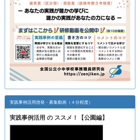
実践事例活用啓発・募集動画（４分程度）
実践事例活用 の ススメ！【
公園編】