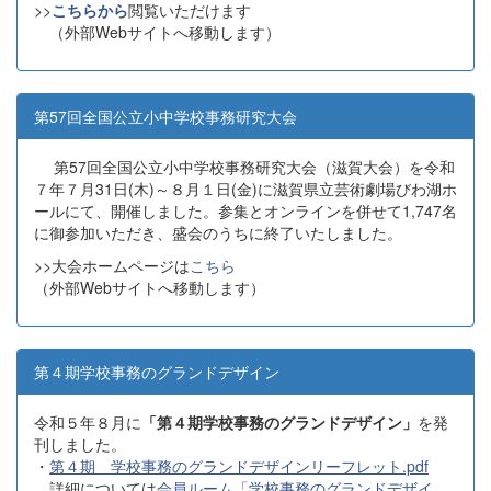
>>
こちらから
閲覧いただけます
（外部Webサイトへ移動します）
第57回全国公立小中学校事務研究大会
第57回全国公立小中学校事務研究大会（滋賀大会）を令和
７年７月31日(木)～８月１日(金)に滋賀県立芸術劇場びわ湖ホ
ールにて、開催しました。参集とオンラインを併せて1,747名
に御参加いただき、盛会のうちに終了いたしました。
>>大会ホームページは
こちら
（外部Webサイトへ移動します）
第４期学校事務のグランドデザイン
令和５年８月に
「第４期学校事務のグランドデザイン」
を発
刊しました。
・
第４期 学校事務のグランドデザインリーフレット.pdf
詳細については
会員ルーム「学校事務のグランドデザイ