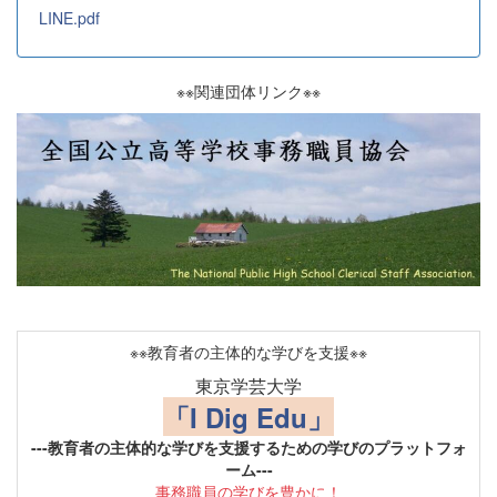
LINE.pdf
※※関連団体リンク※※
※※教育者の主体的な学びを支援※※
東京学芸大学
「I Dig Edu」
---教育者の主体的な学びを支援するための学びのプラットフォ
ーム---
事務職員の学びを豊かに！