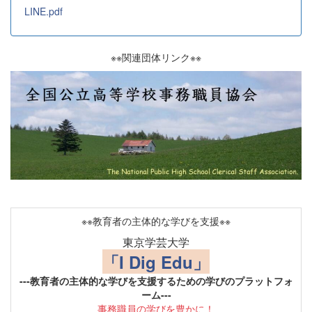
LINE.pdf
※※関連団体リンク※※
※※教育者の主体的な学びを支援※※
東京学芸大学
「I Dig Edu」
---教育者の主体的な学びを支援するための学びのプラットフォ
ーム---
事務職員の学びを豊かに！