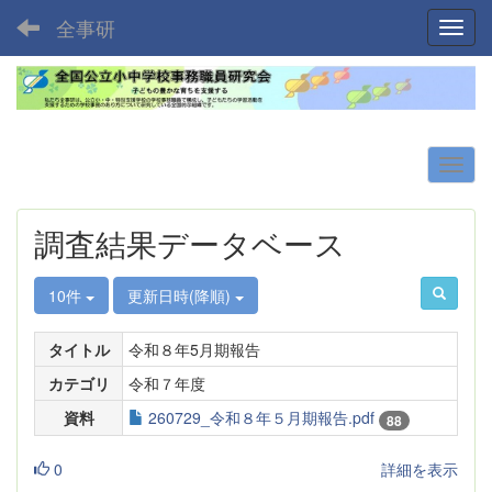
全事研
Toggl
調査結果データベース
10件
更新日時(降順)
タイトル
令和８年5月期報告
カテゴリ
令和７年度
資料
260729_令和８年５月期報告.pdf
88
0
詳細を表示