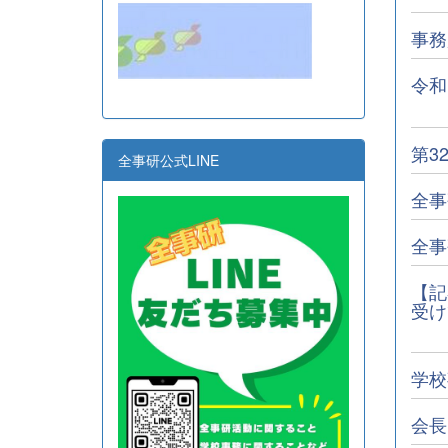
事務
令和
第3
全事研公式LINE
全事
全事
【記
受け
学校
会長