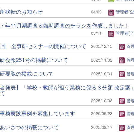
所移転のお知らせ
04/09
管理者(全
７年11月期調査＆臨時調査のチラシを作成しました！
03/11
管理者(全
2回 全事研セミナーの開催について
2025/12/15
管理者(
研会報251号の掲載について
2025/11/02
管理者(
研要覧の掲載について
2025/10/31
管理者(
者発表】「学校・教師が担う業務に係る３分類 改定案
て
2025/10/08
管理者(
事務実践事例を募集しています
2025/09/23
管理者(
あいさつの掲載について
2025/09/17
管理者(