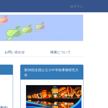
ログイン
お問い合わせ
検索について
第58回全国公立小中学校事務研究大
会
事研)