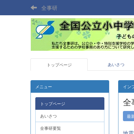
全事研
あいさつ
トップページ
メニュー
イン
全
トップページ
あいさつ
最
全事研要覧
地震