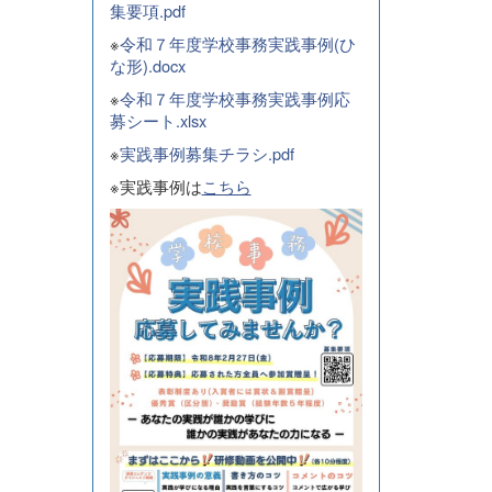
集要項.pdf
※
令和７年度学校事務実践事例(ひ
な形).docx
※
令和７年度学校事務実践事例応
募シート.xlsx
※
実践事例募集チラシ.pdf
※実践事例は
こちら