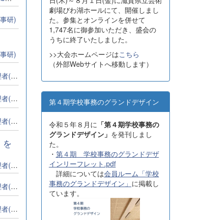
日(木)～８月１日(金)に滋賀県立芸術
劇場びわ湖ホールにて、開催しまし
事研)
た。参集とオンラインを併せて
1,747名に御参加いただき、盛会の
うちに終了いたしました。
>>大会ホームページは
こちら
事研)
（外部Webサイトへ移動します）
全事研)
全事研)
第４期学校事務のグランドデザイン
全事研)
令和５年８月に
「第４期学校事務の
グランドデザイン」
を発刊しまし
」を
た。
・
第４期 学校事務のグランドデザ
インリーフレット.pdf
全事研)
詳細については
会員ルーム「学校
事務のグランドデザイン」
に掲載し
全事研)
ています。
全事研)