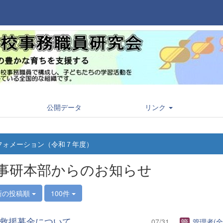
公開データ
リンク
フォメーション（令和７年度）
事研本部からのお知らせ
新の投稿順
100件
救援募金について
07/31
管理者(全