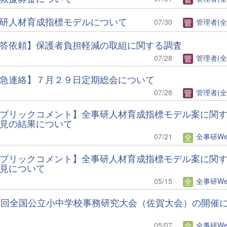
研人材育成指標モデルについて
07/30
管理者(全
答依頼】保護者負担軽減の取組に関する調査
07/28
管理者(全
急連絡】７月２９日定期総会について
07/28
管理者(全
ブリックコメント】全事研人材育成指標モデル案に関
見の結果について
07/21
全事研Web編
ブリックコメント】全事研人材育成指標モデル案に関
見について
05/15
全事研Web編
8回全国公立小中学校事務研究大会（佐賀大会）の開催
05/07
全事研Web編