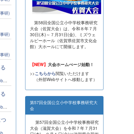
事研)
第58回全国公立小中学校事務研究
大会（佐賀大会）は、令和８年７月
事研)
30日(木)～７月31日(金)、ミズウェ
ルビーホール（佐賀県佐賀市文化会
館）大ホールにて開催します。
事研)
【NEW】
大会ホームぺージ始動！
する
>>
こちらから
閲覧いただけます
（外部Webサイトへ移動します）
集者
する
第57回全国公立小中学校事務研究大
集者
会
につ
第57回全国公立小中学校事務研究
大会（滋賀大会）を令和７年７月31
集者