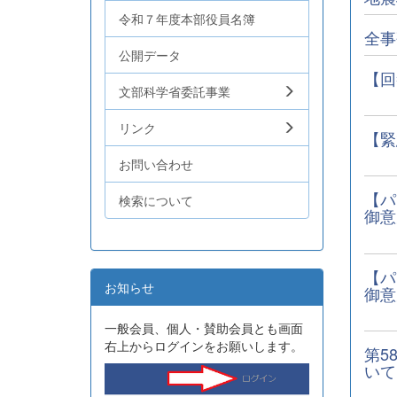
令和７年度本部役員名簿
全事
公開データ
【回
文部科学省委託事業
リンク
【緊
お問い合わせ
【パ
検索について
御意
【パ
お知らせ
御意
一般会員、個人・賛助会員とも画面
右上からログインをお願いします。
第5
いて