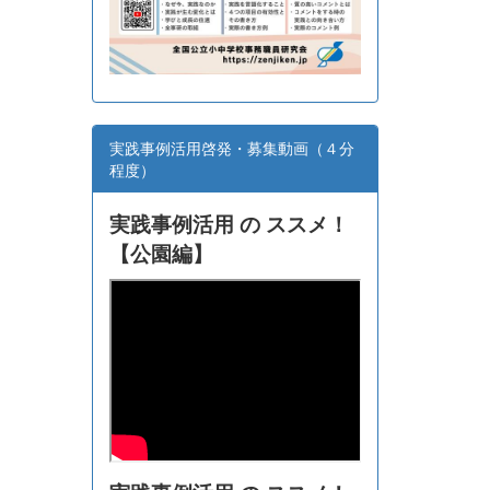
実践事例活用啓発・募集動画（４分
程度）
実践事例活用 の ススメ！
【
公園編】