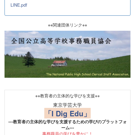
LINE.pdf
※※関連団体リンク※※
※※教育者の主体的な学びを支援※※
東京学芸大学
「I Dig Edu」
---教育者の主体的な学びを支援するための学びのプラットフォ
ーム---
事務職員の学びを豊かに！