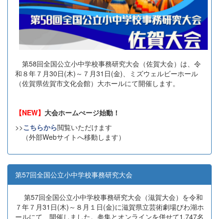
第58回全国公立小中学校事務研究大会（佐賀大会）は、令
和８年７月30日(木)～７月31日(金)、ミズウェルビーホール
（佐賀県佐賀市文化会館）大ホールにて開催します。
【NEW】
大会ホームぺージ始動！
>>
こちらから
閲覧いただけます
（外部Webサイトへ移動します）
第57回全国公立小中学校事務研究大会
第57回全国公立小中学校事務研究大会（滋賀大会）を令和
７年７月31日(木)～８月１日(金)に滋賀県立芸術劇場びわ湖ホ
ールにて、開催しました。参集とオンラインを併せて1,747名