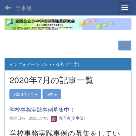
全事研
Toggl
インフォメーション（～令和４年度）
2020年7月の記事一覧
2020年7月
5件
学校事務実践事例募集中！
投稿日時 : 2020/07/03
管理者(全事研)
学校事務実践事例の募集をしてい