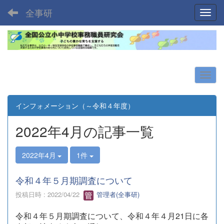
全事研
Toggl
インフォメーション（～令和４年度）
2022年4月の記事一覧
2022年4月
1件
令和４年５月期調査について
投稿日時 : 2022/04/22
管理者(全事研)
令和４年５月期調査について、令和４年４月21日に各