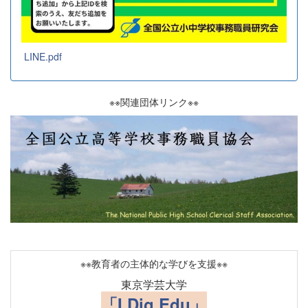
LINE.pdf
※※関連団体リンク※※
※※教育者の主体的な学びを支援※※
東京学芸大学
「I Dig Edu」