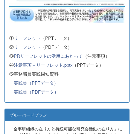
①
リーフレット
（PPTデータ）
②
リーフレット
（PDFデータ）
③
PRリーフレットの活用にあたって
（注意事項）
④
注意事項＋リーフレット.pptx
（PPTデータ）
⑤事務職員実践周知資料
実践集（PPTデータ）
実践集（PDFデータ）
ブルーバードプラン
「全事研組織の在り方と持続可能な研究会活動の在り方」に