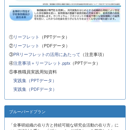
①
リーフレット
（PPTデータ）
②
リーフレット
（PDFデータ）
③
PRリーフレットの活用にあたって
（注意事項）
④
注意事項＋リーフレット.pptx
（PPTデータ）
⑤事務職員実践周知資料
実践集（PPTデータ）
実践集（PDFデータ）
ブルーバードプラン
「全事研組織の在り方と持続可能な研究会活動の在り方」に