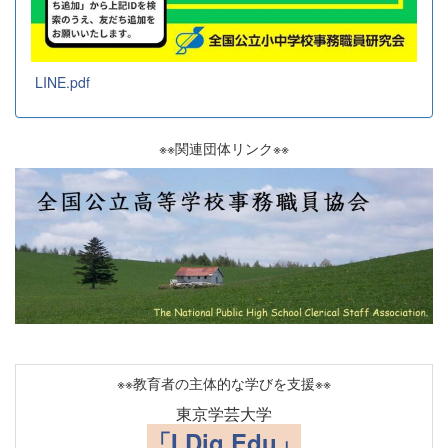
LINE.pdf
※※関連団体リンク※※
※※教育者の主体的な学びを支援※※
東京学芸大学
「I Dig Edu」