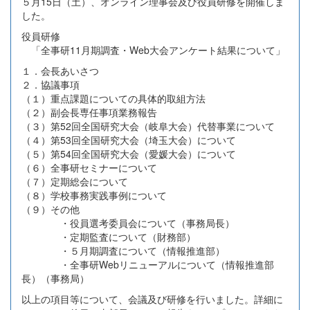
５月15日（土）、オンライン理事会及び役員研修を開催しま
した。
役員研修
「全事研11月期調査・Web大会アンケート結果について」
１．会長あいさつ
２．協議事項
（１）重点課題についての具体的取組方法
（２）副会長専任事項業務報告
（３）第52回全国研究大会（岐阜大会）代替事業について
（４）第53回全国研究大会（埼玉大会）について
（５）第54回全国研究大会（愛媛大会）について
（６）全事研セミナーについて
（７）定期総会について
（８）学校事務実践事例について
（９）その他
・役員選考委員会について（事務局長）
・定期監査について（財務部）
・５月期調査について（情報推進部）
・全事研Webリニューアルについて（情報推進部
長）（事務局）
以上の項目等について、会議及び研修を行いました。詳細に