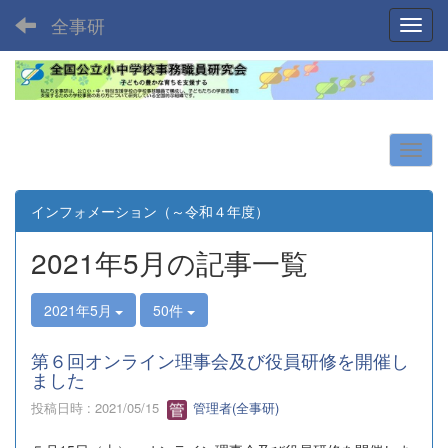
全事研
Toggl
インフォメーション（～令和４年度）
2021年5月の記事一覧
2021年5月
50件
第６回オンライン理事会及び役員研修を開催し
ました
投稿日時 : 2021/05/15
管理者(全事研)