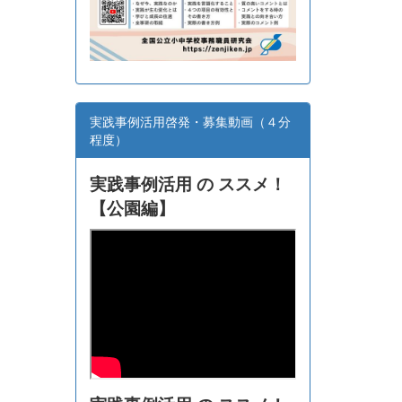
実践事例活用啓発・募集動画（４分
程度）
実践事例活用 の ススメ！
【
公園編】