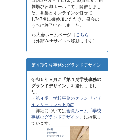
日(木)～８月１日(金)に滋賀県立芸術
劇場びわ湖ホールにて、開催しまし
た。参集とオンラインを併せて
1,747名に御参加いただき、盛会の
うちに終了いたしました。
>>大会ホームページは
こちら
（外部Webサイトへ移動します）
第４期学校事務のグランドデザイン
令和５年８月に
「第４期学校事務の
グランドデザイン」
を発刊しまし
た。
・
第４期 学校事務のグランドデザ
インリーフレット.pdf
詳細については
会員ルーム「学校
事務のグランドデザイン」
に掲載し
ています。