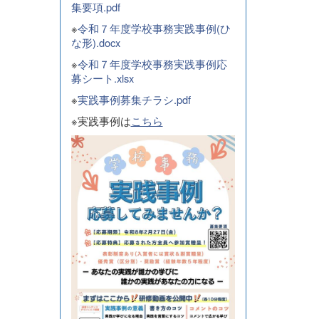
集要項.pdf
※
令和７年度学校事務実践事例(ひ
な形).docx
※
令和７年度学校事務実践事例応
募シート.xlsx
※
実践事例募集チラシ.pdf
※実践事例は
こちら