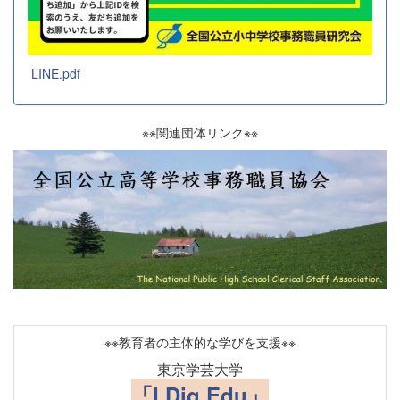
LINE.pdf
※※関連団体リンク※※
※※教育者の主体的な学びを支援※※
東京学芸大学
「I Dig Edu」