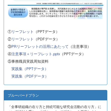
①
リーフレット
（PPTデータ）
②
リーフレット
（PDFデータ）
③
PRリーフレットの活用にあたって
（注意事項）
④
注意事項＋リーフレット.pptx
（PPTデータ）
⑤事務職員実践周知資料
実践集（PPTデータ）
実践集（PDFデータ）
ブルーバードプラン
「全事研組織の在り方と持続可能な研究会活動の在り方」に