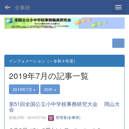
全事研
Toggl
インフォメーション（～令和４年度）
2019年7月の記事一覧
2019年7月
20件
第51回全国公立小中学校事務研究大会 岡山大
会
投稿日時 : 2019/07/24
管理者(全事研)