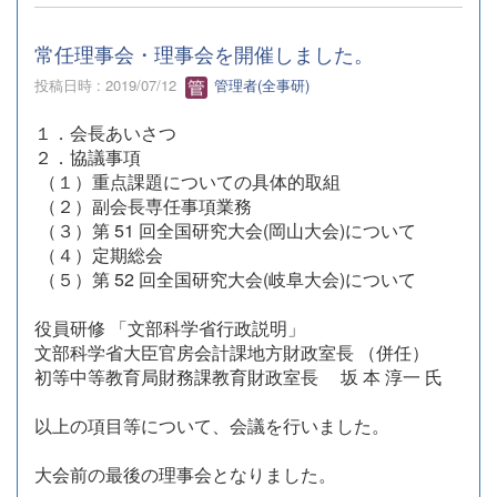
常任理事会・理事会を開催しました。
投稿日時 : 2019/07/12
管理者(全事研)
１．会長あいさつ
２．協議事項
（１）重点課題についての具体的取組
（２）副会長専任事項業務
（３）第 51 回全国研究大会(岡山大会)について
（４）定期総会
（５）第 52 回全国研究大会(岐阜大会)について
役員研修 「文部科学省行政説明」
文部科学省大臣官房会計課地方財政室長 （併任）
初等中等教育局財務課教育財政室長 坂 本 淳一 氏
以上の項目等について、会議を行いました。
大会前の最後の理事会となりました。